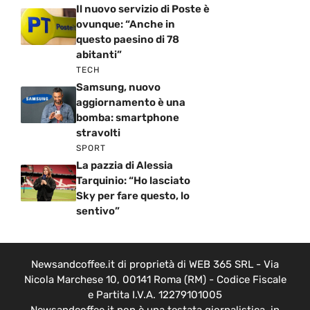
Il nuovo servizio di Poste è
ovunque: “Anche in
questo paesino di 78
abitanti”
TECH
Samsung, nuovo
aggiornamento è una
bomba: smartphone
stravolti
SPORT
La pazzia di Alessia
Tarquinio: “Ho lasciato
Sky per fare questo, lo
sentivo”
Newsandcoffee.it di proprietà di WEB 365 SRL - Via
Nicola Marchese 10, 00141 Roma (RM) - Codice Fiscale
e Partita I.V.A. 12279101005
Newsandcoffee.it non è una testata giornalistica, in