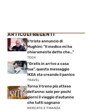
ARTICOLI RECENTI
ATTUALITÀ
Il triste annuncio di
Mughini: “Il medico mi ha
chiaramente detto che…”
TECH
“Gratis in arrivo a casa
tua”, questo messaggio
IKEA sta creando il panico
TRAVEL
Torna il treno più atteso
dell’anno: solo per pochi
giorni il viaggio d’autunno
che tutti sognano
MERCATO E FINANZA