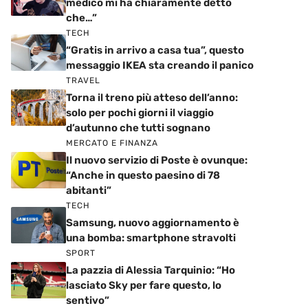
medico mi ha chiaramente detto
che…”
TECH
“Gratis in arrivo a casa tua”, questo
messaggio IKEA sta creando il panico
TRAVEL
Torna il treno più atteso dell’anno:
solo per pochi giorni il viaggio
d’autunno che tutti sognano
MERCATO E FINANZA
Il nuovo servizio di Poste è ovunque:
“Anche in questo paesino di 78
abitanti”
TECH
Samsung, nuovo aggiornamento è
una bomba: smartphone stravolti
SPORT
La pazzia di Alessia Tarquinio: “Ho
lasciato Sky per fare questo, lo
sentivo”