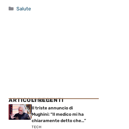
Categorie
Salute
ARTICOLI RECENTI
ATTUALITÀ
Il triste annuncio di
Mughini: “Il medico mi ha
chiaramente detto che…”
TECH