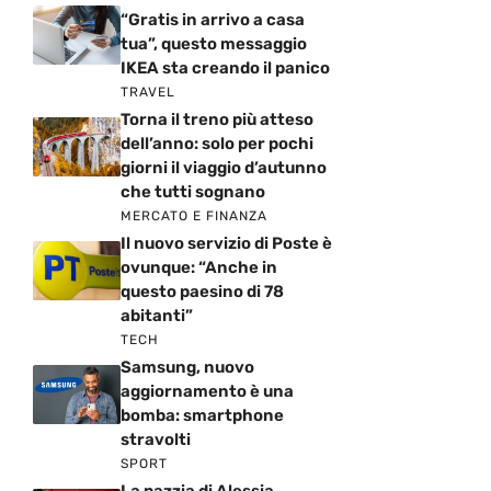
“Gratis in arrivo a casa
tua”, questo messaggio
IKEA sta creando il panico
TRAVEL
Torna il treno più atteso
dell’anno: solo per pochi
giorni il viaggio d’autunno
che tutti sognano
MERCATO E FINANZA
Il nuovo servizio di Poste è
ovunque: “Anche in
questo paesino di 78
abitanti”
TECH
Samsung, nuovo
aggiornamento è una
bomba: smartphone
stravolti
SPORT
La pazzia di Alessia