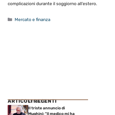
complicazioni durante il soggiorno all’estero.
Categorie
Mercato e finanza
ARTICOLI RECENTI
ATTUALITÀ
Il triste annuncio di
Mughini: “Il medico mi ha