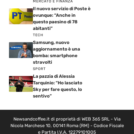
MERCATO E FINANZA
Il nuovo servizio di Poste è
ovunque: “Anche in
questo paesino di 78
abitanti”
TECH
Samsung, nuovo
aggiornamento è una
bomba: smartphone
stravolti
SPORT
La pazzia di Alessia
Tarquinio: “Ho lasciato
Sky per fare questo, lo
sentivo”
Newsandcoffee.it di proprietà di WEB 365 SRL - Via
Nicola Marchese 10, 00141 Roma (RM) - Codice Fiscale
e Partita I.V.A. 12279101005