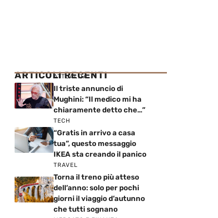
ARTICOLI RECENTI
ATTUALITÀ
Il triste annuncio di
Mughini: “Il medico mi ha
chiaramente detto che…”
TECH
“Gratis in arrivo a casa
tua”, questo messaggio
IKEA sta creando il panico
TRAVEL
Torna il treno più atteso
dell’anno: solo per pochi
giorni il viaggio d’autunno
che tutti sognano