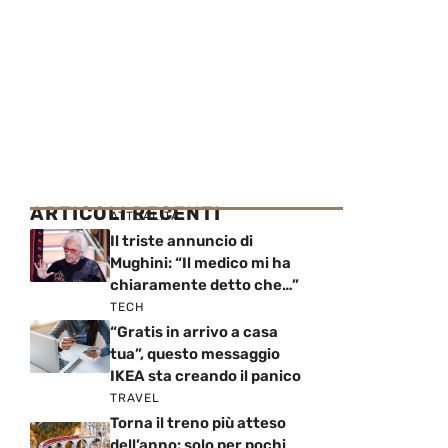
ARTICOLI RECENTI
ATTUALITÀ
Il triste annuncio di
Mughini: “Il medico mi ha
chiaramente detto che…”
TECH
“Gratis in arrivo a casa
tua”, questo messaggio
IKEA sta creando il panico
TRAVEL
Torna il treno più atteso
dell’anno: solo per pochi