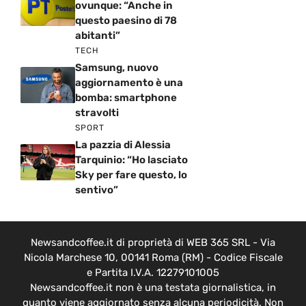
ovunque: “Anche in
questo paesino di 78
abitanti”
TECH
Samsung, nuovo
aggiornamento è una
bomba: smartphone
stravolti
SPORT
La pazzia di Alessia
Tarquinio: “Ho lasciato
Sky per fare questo, lo
sentivo”
Newsandcoffee.it di proprietà di WEB 365 SRL - Via
Nicola Marchese 10, 00141 Roma (RM) - Codice Fiscale
e Partita I.V.A. 12279101005
Newsandcoffee.it non è una testata giornalistica, in
quanto viene aggiornato senza alcuna periodicità. Non