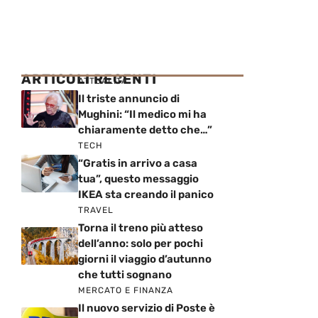
ARTICOLI RECENTI
ATTUALITÀ
Il triste annuncio di
Mughini: “Il medico mi ha
chiaramente detto che…”
TECH
“Gratis in arrivo a casa
tua”, questo messaggio
IKEA sta creando il panico
TRAVEL
Torna il treno più atteso
dell’anno: solo per pochi
giorni il viaggio d’autunno
che tutti sognano
MERCATO E FINANZA
Il nuovo servizio di Poste è