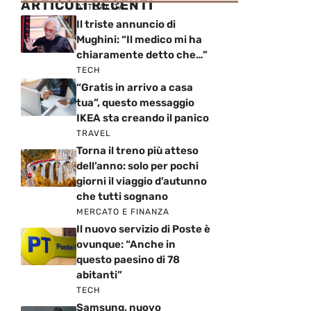
ARTICOLI RECENTI
ATTUALITÀ
Il triste annuncio di
Mughini: “Il medico mi ha
chiaramente detto che…”
TECH
“Gratis in arrivo a casa
tua”, questo messaggio
IKEA sta creando il panico
TRAVEL
Torna il treno più atteso
dell’anno: solo per pochi
giorni il viaggio d’autunno
che tutti sognano
MERCATO E FINANZA
Il nuovo servizio di Poste è
ovunque: “Anche in
questo paesino di 78
abitanti”
TECH
Samsung, nuovo