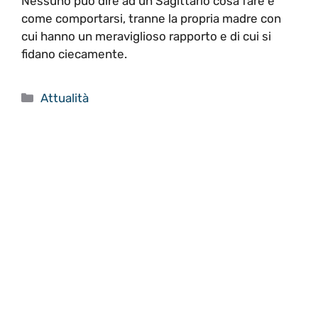
Nessuno può dire ad un Sagittario cosa fare e
come comportarsi, tranne la propria madre con
cui hanno un meraviglioso rapporto e di cui si
fidano ciecamente.
Categorie
Attualità