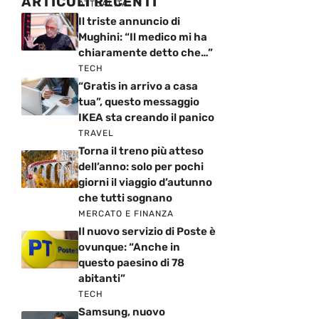
ARTICOLI RECENTI
ATTUALITÀ
Il triste annuncio di
Mughini: “Il medico mi ha
chiaramente detto che…”
TECH
“Gratis in arrivo a casa
tua”, questo messaggio
IKEA sta creando il panico
TRAVEL
Torna il treno più atteso
dell’anno: solo per pochi
giorni il viaggio d’autunno
che tutti sognano
MERCATO E FINANZA
Il nuovo servizio di Poste è
ovunque: “Anche in
questo paesino di 78
abitanti”
TECH
Samsung, nuovo