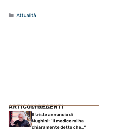
Categorie
Attualità
ARTICOLI RECENTI
ATTUALITÀ
Il triste annuncio di
Mughini: “Il medico mi ha
chiaramente detto che…”