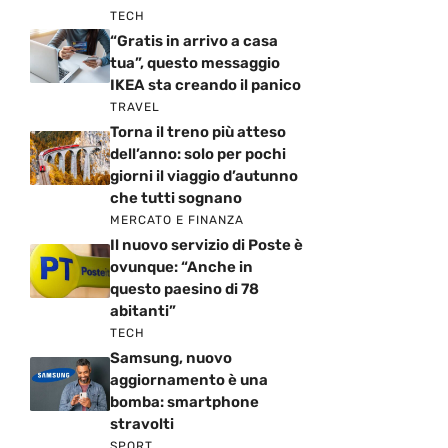
TECH
“Gratis in arrivo a casa
tua”, questo messaggio
IKEA sta creando il panico
TRAVEL
Torna il treno più atteso
dell’anno: solo per pochi
giorni il viaggio d’autunno
che tutti sognano
MERCATO E FINANZA
Il nuovo servizio di Poste è
ovunque: “Anche in
questo paesino di 78
abitanti”
TECH
Samsung, nuovo
aggiornamento è una
bomba: smartphone
stravolti
SPORT