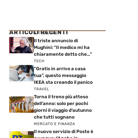
ARTICOLI RECENTI
ATTUALITÀ
Il triste annuncio di
Mughini: “Il medico mi ha
chiaramente detto che…”
TECH
“Gratis in arrivo a casa
tua”, questo messaggio
IKEA sta creando il panico
TRAVEL
Torna il treno più atteso
dell’anno: solo per pochi
giorni il viaggio d’autunno
che tutti sognano
MERCATO E FINANZA
Il nuovo servizio di Poste è