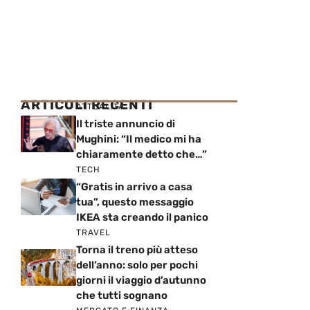
ARTICOLI RECENTI
ATTUALITÀ
Il triste annuncio di
Mughini: “Il medico mi ha
chiaramente detto che…”
TECH
“Gratis in arrivo a casa
tua”, questo messaggio
IKEA sta creando il panico
TRAVEL
Torna il treno più atteso
dell’anno: solo per pochi
giorni il viaggio d’autunno
che tutti sognano