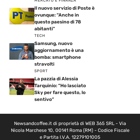
MERCATO E FINANZA
Il nuovo servizio di Poste è
ovunque: “Anche in
questo paesino di 78
abitanti”
TECH
Samsung, nuovo
aggiornamento è una
bomba: smartphone
stravolti
SPORT
La pazzia di Alessia
Tarquinio: “Ho lasciato
Sky per fare questo, lo
sentivo”
Newsandcoffee.it di proprietà di WEB 365 SRL - Via
Nicola Marchese 10, 00141 Roma (RM) - Codice Fiscale
e Partita I.V.A. 12279101005