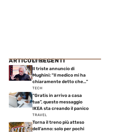
ARTICOLI RECENTI
ATTUALITÀ
Il triste annuncio di
Mughini: “Il medico mi ha
chiaramente detto che…”
TECH
“Gratis in arrivo a casa
tua”, questo messaggio
IKEA sta creando il panico
TRAVEL
Torna il treno più atteso
dell’anno: solo per pochi