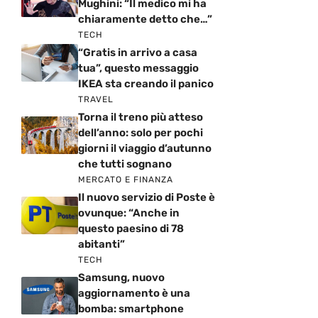
Mughini: “Il medico mi ha
chiaramente detto che…”
TECH
“Gratis in arrivo a casa
tua”, questo messaggio
IKEA sta creando il panico
TRAVEL
Torna il treno più atteso
dell’anno: solo per pochi
giorni il viaggio d’autunno
che tutti sognano
MERCATO E FINANZA
Il nuovo servizio di Poste è
ovunque: “Anche in
questo paesino di 78
abitanti”
TECH
Samsung, nuovo
aggiornamento è una
bomba: smartphone