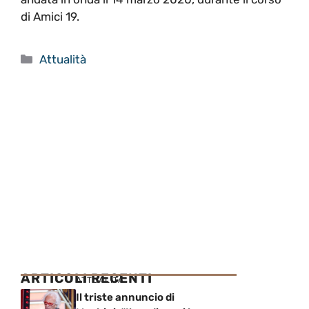
di Amici 19.
Categorie
Attualità
ARTICOLI RECENTI
ATTUALITÀ
Il triste annuncio di