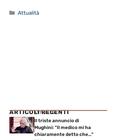
Categorie
Attualità
ARTICOLI RECENTI
ATTUALITÀ
Il triste annuncio di
Mughini: “Il medico mi ha
chiaramente detto che…”