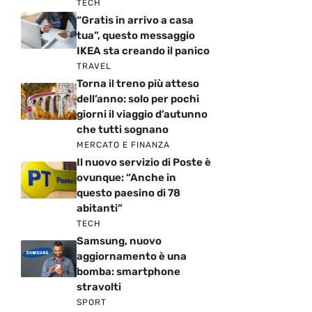
TECH
“Gratis in arrivo a casa
tua”, questo messaggio
IKEA sta creando il panico
TRAVEL
Torna il treno più atteso
dell’anno: solo per pochi
giorni il viaggio d’autunno
che tutti sognano
MERCATO E FINANZA
Il nuovo servizio di Poste è
ovunque: “Anche in
questo paesino di 78
abitanti”
TECH
Samsung, nuovo
aggiornamento è una
bomba: smartphone
stravolti
SPORT