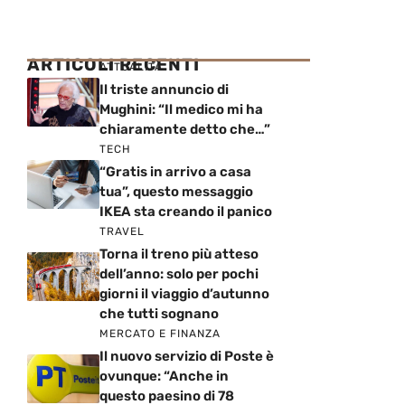
ARTICOLI RECENTI
ATTUALITÀ
Il triste annuncio di
Mughini: “Il medico mi ha
chiaramente detto che…”
TECH
“Gratis in arrivo a casa
tua”, questo messaggio
IKEA sta creando il panico
TRAVEL
Torna il treno più atteso
dell’anno: solo per pochi
giorni il viaggio d’autunno
che tutti sognano
MERCATO E FINANZA
Il nuovo servizio di Poste è
ovunque: “Anche in
questo paesino di 78