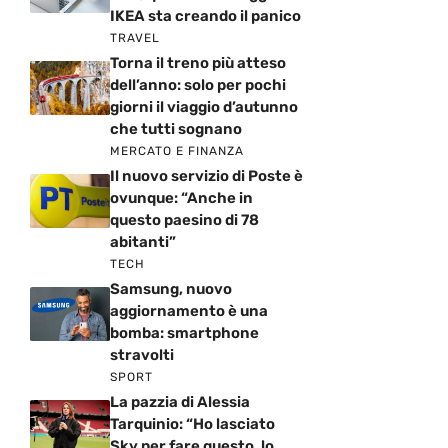
IKEA sta creando il panico
TRAVEL
Torna il treno più atteso
dell’anno: solo per pochi
giorni il viaggio d’autunno
che tutti sognano
MERCATO E FINANZA
Il nuovo servizio di Poste è
ovunque: “Anche in
questo paesino di 78
abitanti”
TECH
Samsung, nuovo
aggiornamento è una
bomba: smartphone
stravolti
SPORT
La pazzia di Alessia
Tarquinio: “Ho lasciato
Sky per fare questo, lo