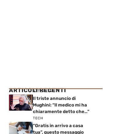
ARTICOLI RECENTI
ATTUALITÀ
Il triste annuncio di
Mughini: “Il medico mi ha
chiaramente detto che…”
TECH
“Gratis in arrivo a casa
tua”, questo messaggio