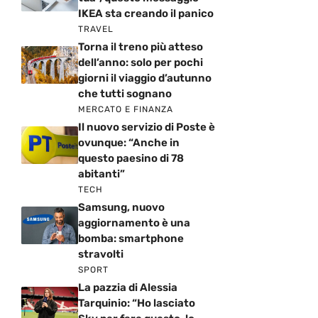
IKEA sta creando il panico
TRAVEL
Torna il treno più atteso
dell’anno: solo per pochi
giorni il viaggio d’autunno
che tutti sognano
MERCATO E FINANZA
Il nuovo servizio di Poste è
ovunque: “Anche in
questo paesino di 78
abitanti”
TECH
Samsung, nuovo
aggiornamento è una
bomba: smartphone
stravolti
SPORT
La pazzia di Alessia
Tarquinio: “Ho lasciato