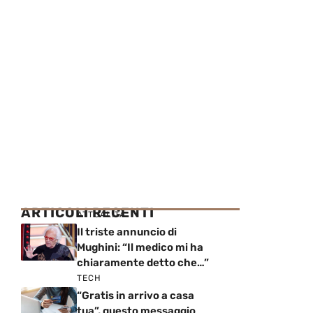
ARTICOLI RECENTI
ATTUALITÀ
Il triste annuncio di
Mughini: “Il medico mi ha
chiaramente detto che…”
TECH
“Gratis in arrivo a casa
tua”, questo messaggio