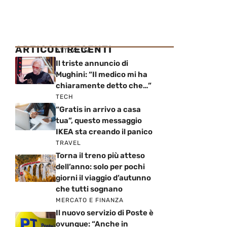
ARTICOLI RECENTI
ATTUALITÀ
Il triste annuncio di
Mughini: “Il medico mi ha
chiaramente detto che…”
TECH
“Gratis in arrivo a casa
tua”, questo messaggio
IKEA sta creando il panico
TRAVEL
Torna il treno più atteso
dell’anno: solo per pochi
giorni il viaggio d’autunno
che tutti sognano
MERCATO E FINANZA
Il nuovo servizio di Poste è
ovunque: “Anche in