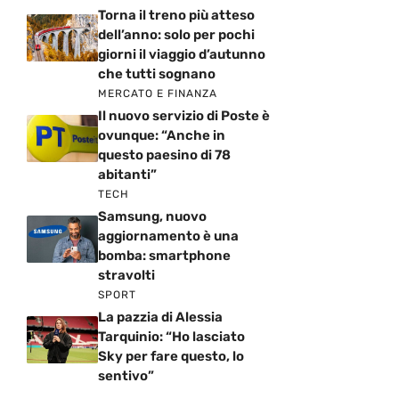
Torna il treno più atteso
dell’anno: solo per pochi
giorni il viaggio d’autunno
che tutti sognano
MERCATO E FINANZA
Il nuovo servizio di Poste è
ovunque: “Anche in
questo paesino di 78
abitanti”
TECH
Samsung, nuovo
aggiornamento è una
bomba: smartphone
stravolti
SPORT
La pazzia di Alessia
Tarquinio: “Ho lasciato
Sky per fare questo, lo
sentivo”