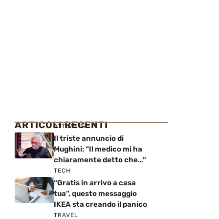
ARTICOLI RECENTI
ATTUALITÀ
Il triste annuncio di
Mughini: “Il medico mi ha
chiaramente detto che…”
TECH
“Gratis in arrivo a casa
tua”, questo messaggio
IKEA sta creando il panico
TRAVEL