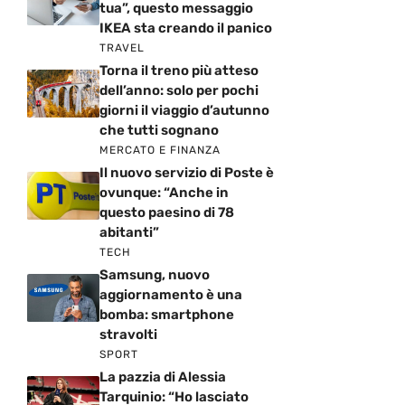
tua”, questo messaggio
IKEA sta creando il panico
TRAVEL
Torna il treno più atteso
dell’anno: solo per pochi
giorni il viaggio d’autunno
che tutti sognano
MERCATO E FINANZA
Il nuovo servizio di Poste è
ovunque: “Anche in
questo paesino di 78
abitanti”
TECH
Samsung, nuovo
aggiornamento è una
bomba: smartphone
stravolti
SPORT
La pazzia di Alessia
Tarquinio: “Ho lasciato