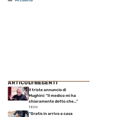
ARTICOLI RECENTI
ATTUALITÀ
Il triste annuncio di
Mughini: “Il medico mi ha
chiaramente detto che…”
TECH
“Gratis in arrivo a casa