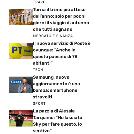
TRAVEL
Torna il treno più atteso
dell’anno: solo per pochi
giorni il viaggio d’autunno
che tutti sognano
MERCATO E FINANZA
Il nuovo servizio di Poste è
ovunque: “Anche in
questo paesino di 78
abitanti”
TECH
Samsung, nuovo
aggiornamento è una
bomba: smartphone
stravolti
SPORT
La pazzia di Alessia
Tarquinio: “Ho lasciato
Sky per fare questo, lo
sentivo”