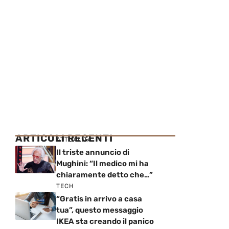
ARTICOLI RECENTI
ATTUALITÀ
Il triste annuncio di
Mughini: “Il medico mi ha
chiaramente detto che…”
TECH
“Gratis in arrivo a casa
tua”, questo messaggio
IKEA sta creando il panico