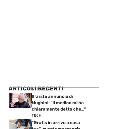
ARTICOLI RECENTI
ATTUALITÀ
Il triste annuncio di
Mughini: “Il medico mi ha
chiaramente detto che…”
TECH
“Gratis in arrivo a casa
tua”, questo messaggio