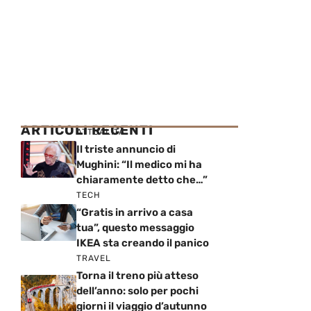
ARTICOLI RECENTI
ATTUALITÀ
Il triste annuncio di
Mughini: “Il medico mi ha
chiaramente detto che…”
TECH
“Gratis in arrivo a casa
tua”, questo messaggio
IKEA sta creando il panico
TRAVEL
Torna il treno più atteso
dell’anno: solo per pochi
giorni il viaggio d’autunno