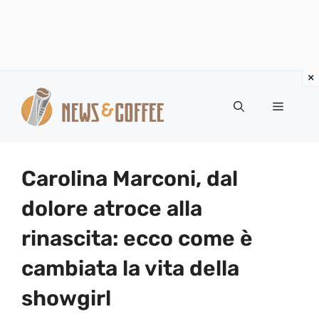
Vai
al
Menu
contenuto
Carolina Marconi, dal
dolore atroce alla
rinascita: ecco come è
cambiata la vita della
showgirl