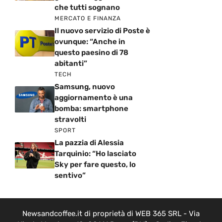
che tutti sognano
MERCATO E FINANZA
Il nuovo servizio di Poste è
ovunque: “Anche in
questo paesino di 78
abitanti”
TECH
Samsung, nuovo
aggiornamento è una
bomba: smartphone
stravolti
SPORT
La pazzia di Alessia
Tarquinio: “Ho lasciato
Sky per fare questo, lo
sentivo”
Newsandcoffee.it di proprietà di WEB 365 SRL - Via