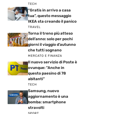
TECH
“Gratis in arrivo a casa
tua”, questo messaggio
IKEA sta creando il panico
TRAVEL
Torna il treno più atteso
dell’anno: solo per pochi
giorni il viaggio d’autunno
che tutti sognano
MERCATO E FINANZA
Il nuovo servizio di Poste è
ovunque: “Anche in
questo paesino di 78
abitanti”
TECH
Samsung, nuovo
aggiornamento è una
bomba: smartphone
stravolti
SPORT