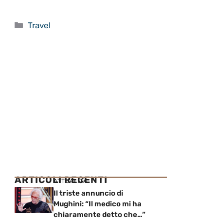
Categorie
Travel
ARTICOLI RECENTI
ATTUALITÀ
Il triste annuncio di
Mughini: “Il medico mi ha
chiaramente detto che…”