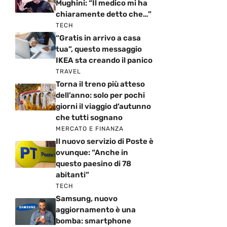
Mughini: “Il medico mi ha
chiaramente detto che…”
TECH
“Gratis in arrivo a casa
tua”, questo messaggio
IKEA sta creando il panico
TRAVEL
Torna il treno più atteso
dell’anno: solo per pochi
giorni il viaggio d’autunno
che tutti sognano
MERCATO E FINANZA
Il nuovo servizio di Poste è
ovunque: “Anche in
questo paesino di 78
abitanti”
TECH
Samsung, nuovo
aggiornamento è una
bomba: smartphone