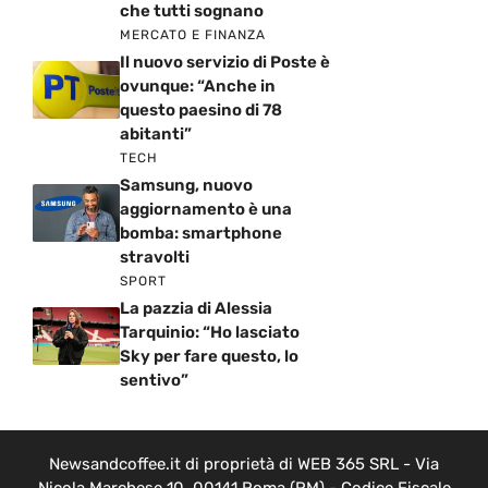
che tutti sognano
MERCATO E FINANZA
Il nuovo servizio di Poste è
ovunque: “Anche in
questo paesino di 78
abitanti”
TECH
Samsung, nuovo
aggiornamento è una
bomba: smartphone
stravolti
SPORT
La pazzia di Alessia
Tarquinio: “Ho lasciato
Sky per fare questo, lo
sentivo”
Newsandcoffee.it di proprietà di WEB 365 SRL - Via