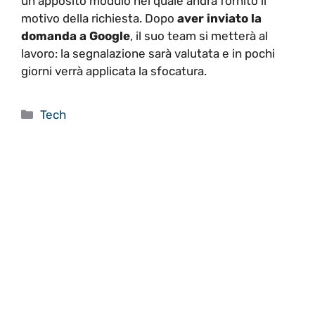
un apposito modulo nel quale andrà fornito il
motivo della richiesta. Dopo
aver inviato la
domanda a Google
, il suo team si metterà al
lavoro: la segnalazione sarà valutata e in pochi
giorni verrà applicata la sfocatura.
Categorie
Tech