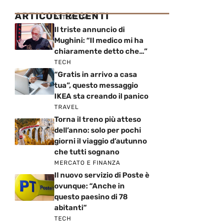
ARTICOLI RECENTI
ATTUALITÀ
Il triste annuncio di
Mughini: “Il medico mi ha
chiaramente detto che…”
TECH
“Gratis in arrivo a casa
tua”, questo messaggio
IKEA sta creando il panico
TRAVEL
Torna il treno più atteso
dell’anno: solo per pochi
giorni il viaggio d’autunno
che tutti sognano
MERCATO E FINANZA
Il nuovo servizio di Poste è
ovunque: “Anche in
questo paesino di 78
abitanti”
TECH