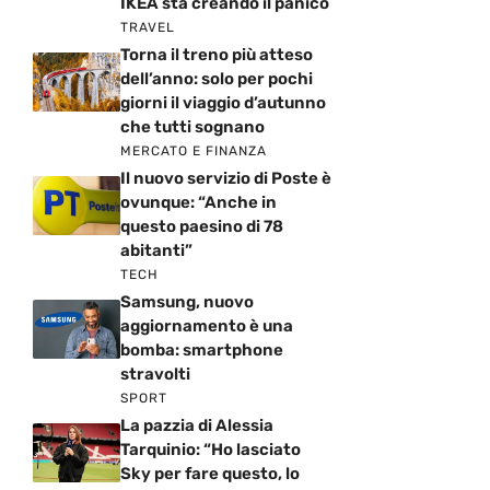
IKEA sta creando il panico
TRAVEL
Torna il treno più atteso
dell’anno: solo per pochi
giorni il viaggio d’autunno
che tutti sognano
MERCATO E FINANZA
Il nuovo servizio di Poste è
ovunque: “Anche in
questo paesino di 78
abitanti”
TECH
Samsung, nuovo
aggiornamento è una
bomba: smartphone
stravolti
SPORT
La pazzia di Alessia
Tarquinio: “Ho lasciato
Sky per fare questo, lo