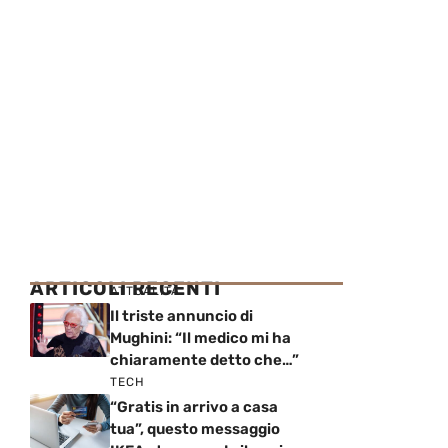
ARTICOLI RECENTI
ATTUALITÀ
Il triste annuncio di
Mughini: “Il medico mi ha
chiaramente detto che…”
TECH
“Gratis in arrivo a casa
tua”, questo messaggio