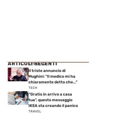
ARTICOLI RECENTI
ATTUALITÀ
Il triste annuncio di
Mughini: “Il medico mi ha
chiaramente detto che…”
TECH
“Gratis in arrivo a casa
tua”, questo messaggio
IKEA sta creando il panico
TRAVEL