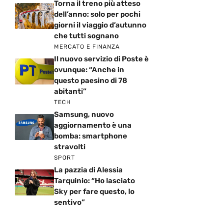
Torna il treno più atteso
dell’anno: solo per pochi
giorni il viaggio d’autunno
che tutti sognano
MERCATO E FINANZA
Il nuovo servizio di Poste è
ovunque: “Anche in
questo paesino di 78
abitanti”
TECH
Samsung, nuovo
aggiornamento è una
bomba: smartphone
stravolti
SPORT
La pazzia di Alessia
Tarquinio: “Ho lasciato
Sky per fare questo, lo
sentivo”