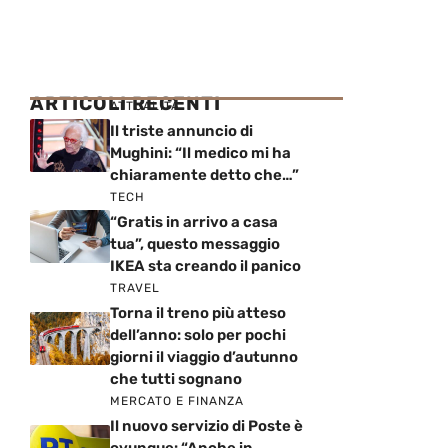
ARTICOLI RECENTI
ATTUALITÀ
Il triste annuncio di
Mughini: “Il medico mi ha
chiaramente detto che…”
TECH
“Gratis in arrivo a casa
tua”, questo messaggio
IKEA sta creando il panico
TRAVEL
Torna il treno più atteso
dell’anno: solo per pochi
giorni il viaggio d’autunno
che tutti sognano
MERCATO E FINANZA
Il nuovo servizio di Poste è
ovunque: “Anche in