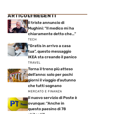
ARTICOLI RECENTI
ATTUALITÀ
Il triste annuncio di
Mughini: “Il medico mi ha
chiaramente detto che…”
TECH
“Gratis in arrivo a casa
tua”, questo messaggio
IKEA sta creando il panico
TRAVEL
Torna il treno più atteso
dell’anno: solo per pochi
giorni il viaggio d’autunno
che tutti sognano
MERCATO E FINANZA
Il nuovo servizio di Poste è
ovunque: “Anche in
questo paesino di 78