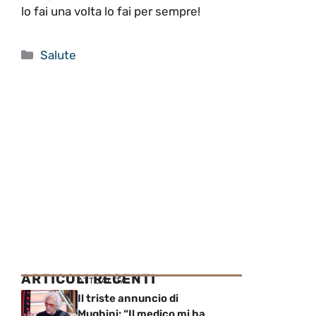
lo fai una volta lo fai per sempre!
Categorie
Salute
ARTICOLI RECENTI
ATTUALITÀ
Il triste annuncio di
Mughini: “Il medico mi ha