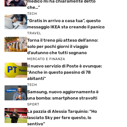
medico mi ha chiaramente detto
che…”
TECH
“Gratis in arrivo a casa tua”, questo
messaggio IKEA sta creando il panico
TRAVEL
Torna il treno più atteso dell’anno:
solo per pochi giorni il viaggio
d’autunno che tutti sognano
MERCATO E FINANZA
Il nuovo servizio di Poste è ovunque:
“Anche in questo paesino di 78
abitanti”
TECH
Samsung, nuovo aggiornamento è
una bomba: smartphone stravolti
SPORT
La pazzia di Alessia Tarquinio: “Ho
lasciato Sky per fare questo, lo
sentivo”