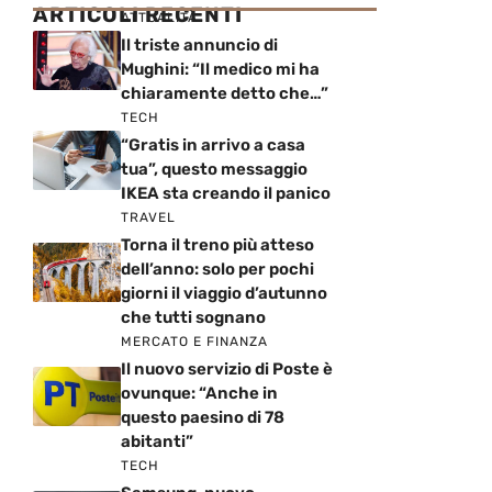
ARTICOLI RECENTI
ATTUALITÀ
Il triste annuncio di
Mughini: “Il medico mi ha
chiaramente detto che…”
TECH
“Gratis in arrivo a casa
tua”, questo messaggio
IKEA sta creando il panico
TRAVEL
Torna il treno più atteso
dell’anno: solo per pochi
giorni il viaggio d’autunno
che tutti sognano
MERCATO E FINANZA
Il nuovo servizio di Poste è
ovunque: “Anche in
questo paesino di 78
abitanti”
TECH