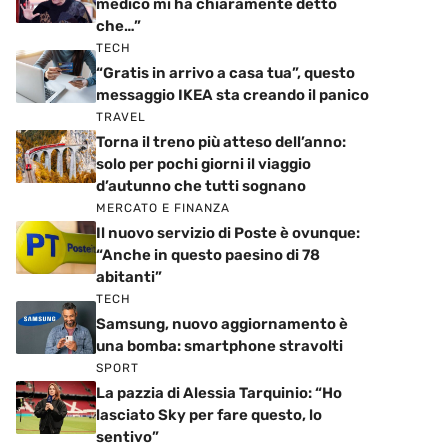
medico mi ha chiaramente detto
che…”
TECH
“Gratis in arrivo a casa tua”, questo
messaggio IKEA sta creando il panico
TRAVEL
Torna il treno più atteso dell’anno:
solo per pochi giorni il viaggio
d’autunno che tutti sognano
MERCATO E FINANZA
Il nuovo servizio di Poste è ovunque:
“Anche in questo paesino di 78
abitanti”
TECH
Samsung, nuovo aggiornamento è
una bomba: smartphone stravolti
SPORT
La pazzia di Alessia Tarquinio: “Ho
lasciato Sky per fare questo, lo
sentivo”