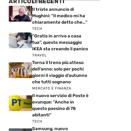
ARTICOLI RECENTI
ATTUALITÀ
Il triste annuncio di
Mughini: “Il medico mi ha
chiaramente detto che…”
TECH
“Gratis in arrivo a casa
tua”, questo messaggio
IKEA sta creando il panico
TRAVEL
Torna il treno più atteso
dell’anno: solo per pochi
giorni il viaggio d’autunno
che tutti sognano
MERCATO E FINANZA
Il nuovo servizio di Poste è
ovunque: “Anche in
questo paesino di 78
abitanti”
TECH
Samsung, nuovo