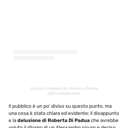
Un post condiviso da Uomini e Donne
(@uominiedonne)
Il pubblico è un po’ diviso su questo punto, ma
una cosa è stata chiara ed evidente: il disappunto
e la
delusione di Roberta Di Padua
che avrebbe
voluto il ritorno di un Alessandro sicuro e deciso,