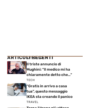
ARTICOLI RECENTI
ATTUALITÀ
Il triste annuncio di
Mughini: “Il medico mi ha
chiaramente detto che…”
TECH
“Gratis in arrivo a casa
tua”, questo messaggio
IKEA sta creando il panico
TRAVEL