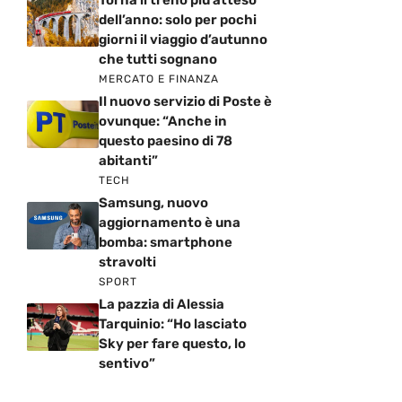
Torna il treno più atteso
dell’anno: solo per pochi
giorni il viaggio d’autunno
che tutti sognano
MERCATO E FINANZA
Il nuovo servizio di Poste è
ovunque: “Anche in
questo paesino di 78
abitanti”
TECH
Samsung, nuovo
aggiornamento è una
bomba: smartphone
stravolti
SPORT
La pazzia di Alessia
Tarquinio: “Ho lasciato
Sky per fare questo, lo
sentivo”