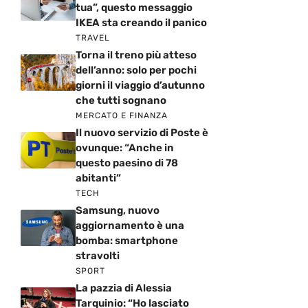
tua”, questo messaggio
IKEA sta creando il panico
TRAVEL
Torna il treno più atteso
dell’anno: solo per pochi
giorni il viaggio d’autunno
che tutti sognano
MERCATO E FINANZA
Il nuovo servizio di Poste è
ovunque: “Anche in
questo paesino di 78
abitanti”
TECH
Samsung, nuovo
aggiornamento è una
bomba: smartphone
stravolti
SPORT
La pazzia di Alessia
Tarquinio: “Ho lasciato