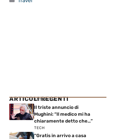
Travel
ARTICOLI RECENTI
ATTUALITÀ
Il triste annuncio di
Mughini: “Il medico mi ha
chiaramente detto che…”
TECH
“Gratis in arrivo a casa