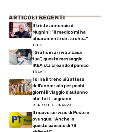
ARTICOLI RECENTI
ATTUALITÀ
Il triste annuncio di
Mughini: “Il medico mi ha
chiaramente detto che…”
TECH
“Gratis in arrivo a casa
tua”, questo messaggio
IKEA sta creando il panico
TRAVEL
Torna il treno più atteso
dell’anno: solo per pochi
giorni il viaggio d’autunno
che tutti sognano
MERCATO E FINANZA
Il nuovo servizio di Poste è
ovunque: “Anche in
questo paesino di 78