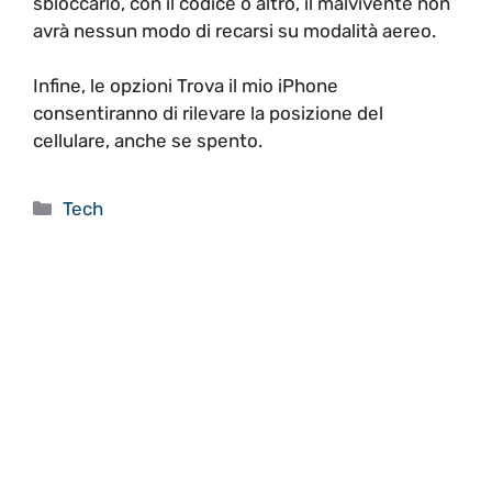
sbloccarlo, con il codice o altro, il malvivente non
avrà nessun modo di recarsi su modalità aereo.
Infine, le opzioni Trova il mio iPhone
consentiranno di rilevare la posizione del
cellulare, anche se spento.
Categorie
Tech