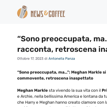
Vai
al
contenuto
“Sono preoccupata, ma…
racconta, retroscena i
Ottobre 17, 2023
di
Antonella Panza
“Sono preoccupata, ma…”: Meghan Markle si 
commovente, retroscena inaspettato
Meghan Markle
sta vivendo la sua vita con il
Pr
e Archie, nella bellissima America e lontana da tutt
che Harry e Meghan hanno creato clamore con la lo