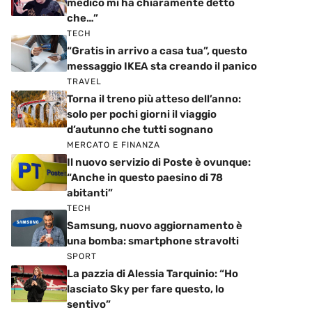
medico mi ha chiaramente detto
che…”
TECH
“Gratis in arrivo a casa tua”, questo
messaggio IKEA sta creando il panico
TRAVEL
Torna il treno più atteso dell’anno:
solo per pochi giorni il viaggio
d’autunno che tutti sognano
MERCATO E FINANZA
Il nuovo servizio di Poste è ovunque:
“Anche in questo paesino di 78
abitanti”
TECH
Samsung, nuovo aggiornamento è
una bomba: smartphone stravolti
SPORT
La pazzia di Alessia Tarquinio: “Ho
lasciato Sky per fare questo, lo
sentivo”