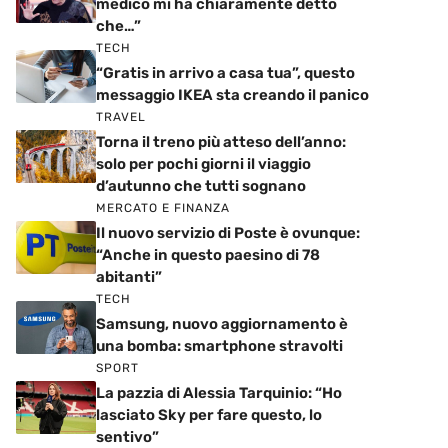
medico mi ha chiaramente detto
che…”
TECH
“Gratis in arrivo a casa tua”, questo
messaggio IKEA sta creando il panico
TRAVEL
Torna il treno più atteso dell’anno:
solo per pochi giorni il viaggio
d’autunno che tutti sognano
MERCATO E FINANZA
Il nuovo servizio di Poste è ovunque:
“Anche in questo paesino di 78
abitanti”
TECH
Samsung, nuovo aggiornamento è
una bomba: smartphone stravolti
SPORT
La pazzia di Alessia Tarquinio: “Ho
lasciato Sky per fare questo, lo
sentivo”