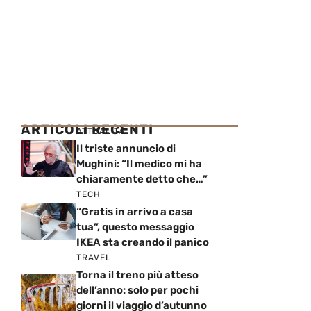
ARTICOLI RECENTI
ATTUALITÀ
Il triste annuncio di
Mughini: “Il medico mi ha
chiaramente detto che…”
TECH
“Gratis in arrivo a casa
tua”, questo messaggio
IKEA sta creando il panico
TRAVEL
Torna il treno più atteso
dell’anno: solo per pochi
giorni il viaggio d’autunno