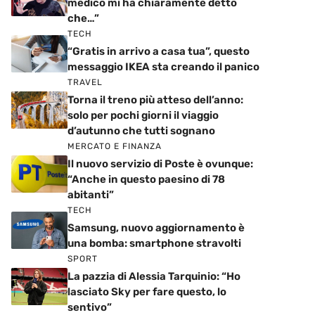
medico mi ha chiaramente detto
che…”
TECH
“Gratis in arrivo a casa tua”, questo
messaggio IKEA sta creando il panico
TRAVEL
Torna il treno più atteso dell’anno:
solo per pochi giorni il viaggio
d’autunno che tutti sognano
MERCATO E FINANZA
Il nuovo servizio di Poste è ovunque:
“Anche in questo paesino di 78
abitanti”
TECH
Samsung, nuovo aggiornamento è
una bomba: smartphone stravolti
SPORT
La pazzia di Alessia Tarquinio: “Ho
lasciato Sky per fare questo, lo
sentivo”