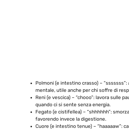
Polmoni (e intestino crasso) – “sssssss”: 
mentale, utile anche per chi soffre di resp
Reni (e vescica) – “chooo”: lavora sulle p
quando ci si sente senza energia.
Fegato (e cistifellea) – “shhhhhh”: smorza r
favorendo invece la digestione.
Cuore (e intestino tenue) – “haaaaaw”: cal