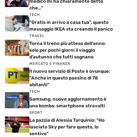
medico mi ha chiaramente detto
che…”
TECH
“Gratis in arrivo a casa tua”, questo
messaggio IKEA sta creando il panico
TRAVEL
Torna il treno più atteso dell’anno:
solo per pochi giorni il viaggio
d’autunno che tutti sognano
MERCATO E FINANZA
Il nuovo servizio di Poste è ovunque:
“Anche in questo paesino di 78
abitanti”
TECH
Samsung, nuovo aggiornamento è
una bomba: smartphone stravolti
SPORT
La pazzia di Alessia Tarquinio: “Ho
lasciato Sky per fare questo, lo
sentivo”