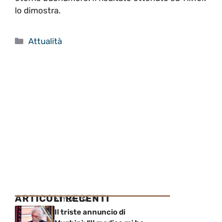
lo dimostra.
Categorie
Attualità
ARTICOLI RECENTI
ATTUALITÀ
Il triste annuncio di