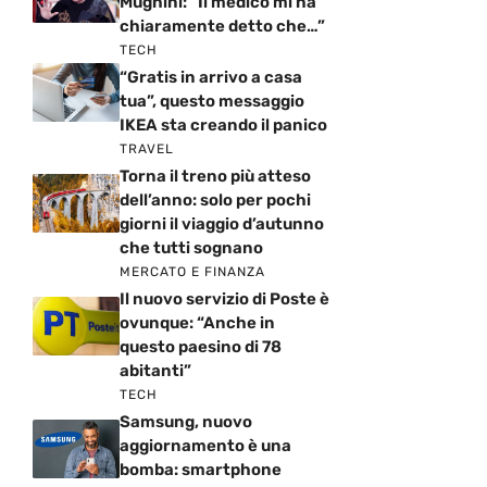
Mughini: “Il medico mi ha
chiaramente detto che…”
TECH
“Gratis in arrivo a casa
tua”, questo messaggio
IKEA sta creando il panico
TRAVEL
Torna il treno più atteso
dell’anno: solo per pochi
giorni il viaggio d’autunno
che tutti sognano
MERCATO E FINANZA
Il nuovo servizio di Poste è
ovunque: “Anche in
questo paesino di 78
abitanti”
TECH
Samsung, nuovo
aggiornamento è una
bomba: smartphone