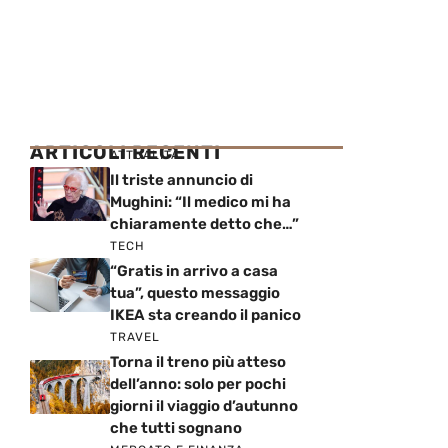
ARTICOLI RECENTI
ATTUALITÀ
Il triste annuncio di
Mughini: “Il medico mi ha
chiaramente detto che…”
TECH
“Gratis in arrivo a casa
tua”, questo messaggio
IKEA sta creando il panico
TRAVEL
Torna il treno più atteso
dell’anno: solo per pochi
giorni il viaggio d’autunno
che tutti sognano