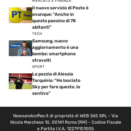
MERCATO E FINANZA
Il nuovo servizio di Poste è
ovunque: “Anche in
questo paesino di 78
abitanti”
TECH
Samsung, nuovo
aggiornamento è una
bomba: smartphone
stravolti
SPORT
La pazzia di Alessia
Tarquinio: “Ho lasciato
Sky per fare questo, lo
sentivo”
Newsandcoffee.it di proprietà di WEB 365 SRL - Via
Nicola Marchese 10, 00141 Roma (RM) - Codice Fiscale
e Partita I.V.A. 12279101005