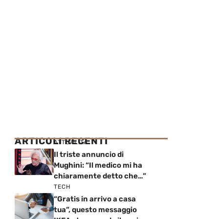
ARTICOLI RECENTI
ATTUALITÀ
Il triste annuncio di
Mughini: “Il medico mi ha
chiaramente detto che…”
TECH
“Gratis in arrivo a casa
tua”, questo messaggio