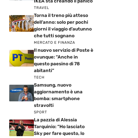
IKEA sta creando il panico
TRAVEL
Torna il treno più atteso
dell’anno: solo per pochi
giorni il viaggio d’autunno
che tutti sognano
MERCATO E FINANZA
Il nuovo servizio di Poste è
ovunque: “Anche in
questo paesino di 78
abitanti”
TECH
Samsung, nuovo
aggiornamento è una
bomba: smartphone
stravolti
SPORT
La pazzia di Alessia
Tarquinio: “Ho lasciato
Sky per fare questo, lo