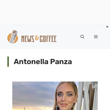
Vai
al
Menu
contenuto
Antonella Panza