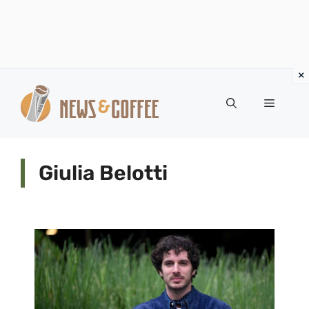
Vai
al
Menu
contenuto
Giulia Belotti