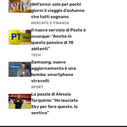
dell’anno: solo per pochi
giorni il viaggio d’autunno
che tutti sognano
MERCATO E FINANZA
Il nuovo servizio di Poste è
ovunque: “Anche in
questo paesino di 78
abitanti”
TECH
Samsung, nuovo
aggiornamento è una
bomba: smartphone
stravolti
SPORT
La pazzia di Alessia
Tarquinio: “Ho lasciato
Sky per fare questo, lo
sentivo”