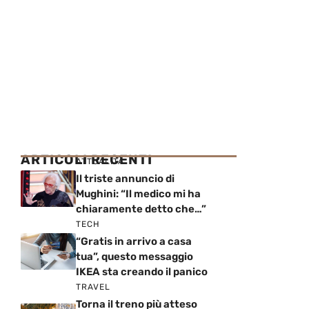
ARTICOLI RECENTI
ATTUALITÀ
Il triste annuncio di
Mughini: “Il medico mi ha
chiaramente detto che…”
TECH
“Gratis in arrivo a casa
tua”, questo messaggio
IKEA sta creando il panico
TRAVEL
Torna il treno più atteso