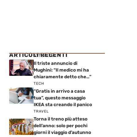
ARTICOLI RECENTI
ATTUALITÀ
Il triste annuncio di
Mughini: “Il medico mi ha
chiaramente detto che…”
TECH
“Gratis in arrivo a casa
tua”, questo messaggio
IKEA sta creando il panico
TRAVEL
Torna il treno più atteso
dell’anno: solo per pochi
giorni il viaggio d’autunno