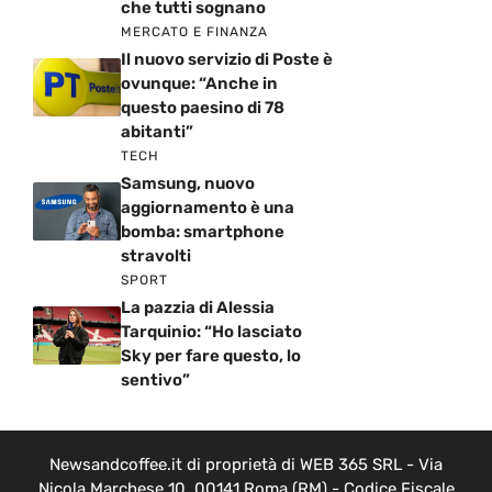
che tutti sognano
MERCATO E FINANZA
Il nuovo servizio di Poste è
ovunque: “Anche in
questo paesino di 78
abitanti”
TECH
Samsung, nuovo
aggiornamento è una
bomba: smartphone
stravolti
SPORT
La pazzia di Alessia
Tarquinio: “Ho lasciato
Sky per fare questo, lo
sentivo”
Newsandcoffee.it di proprietà di WEB 365 SRL - Via
Nicola Marchese 10, 00141 Roma (RM) - Codice Fiscale